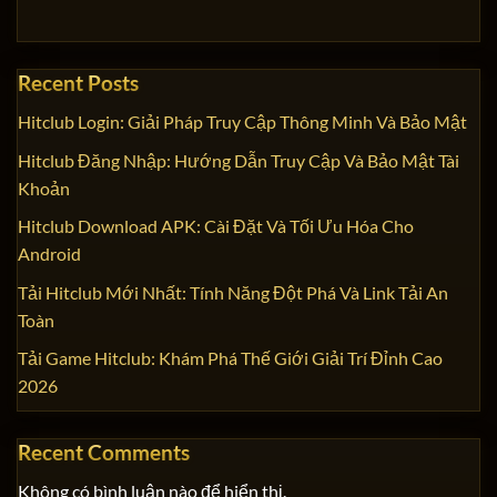
Recent Posts
Hitclub Login: Giải Pháp Truy Cập Thông Minh Và Bảo Mật
Hitclub Đăng Nhập: Hướng Dẫn Truy Cập Và Bảo Mật Tài
Khoản
Hitclub Download APK: Cài Đặt Và Tối Ưu Hóa Cho
Android
Tải Hitclub Mới Nhất: Tính Năng Đột Phá Và Link Tải An
Toàn
Tải Game Hitclub: Khám Phá Thế Giới Giải Trí Đỉnh Cao
2026
Recent Comments
Không có bình luận nào để hiển thị.