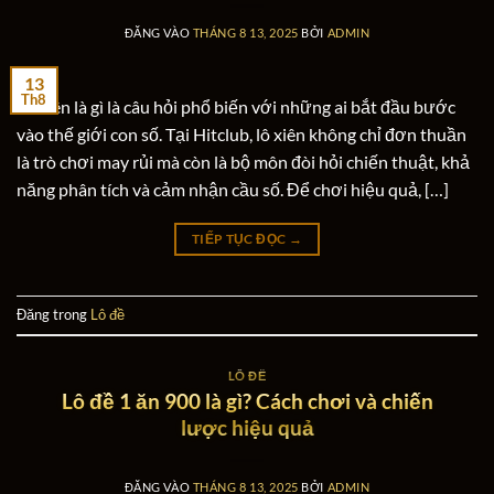
ĐĂNG VÀO
THÁNG 8 13, 2025
BỞI
ADMIN
13
Th8
Lô xiên là gì là câu hỏi phổ biến với những ai bắt đầu bước
vào thế giới con số. Tại Hitclub, lô xiên không chỉ đơn thuần
là trò chơi may rủi mà còn là bộ môn đòi hỏi chiến thuật, khả
năng phân tích và cảm nhận cầu số. Để chơi hiệu quả, […]
TIẾP TỤC ĐỌC
→
Đăng trong
Lô đề
LÔ ĐỀ
Lô đề 1 ăn 900 là gì? Cách chơi và chiến
lược hiệu quả
ĐĂNG VÀO
THÁNG 8 13, 2025
BỞI
ADMIN