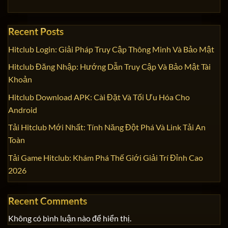
Recent Posts
Hitclub Login: Giải Pháp Truy Cập Thông Minh Và Bảo Mật
Hitclub Đăng Nhập: Hướng Dẫn Truy Cập Và Bảo Mật Tài
Khoản
Hitclub Download APK: Cài Đặt Và Tối Ưu Hóa Cho
Android
Tải Hitclub Mới Nhất: Tính Năng Đột Phá Và Link Tải An
Toàn
Tải Game Hitclub: Khám Phá Thế Giới Giải Trí Đỉnh Cao
2026
Recent Comments
Không có bình luận nào để hiển thị.