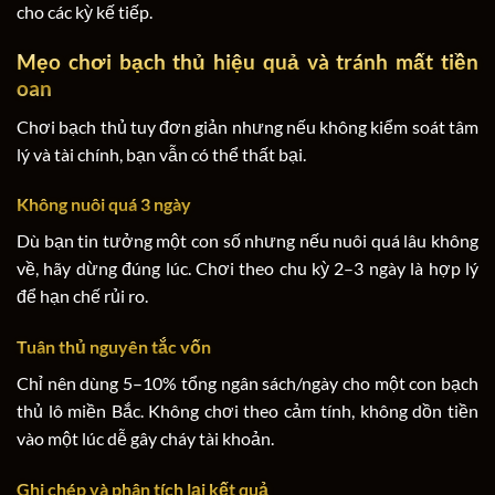
cho các kỳ kế tiếp.
Mẹo chơi bạch thủ hiệu quả và tránh mất tiền
oan
Chơi bạch thủ tuy đơn giản nhưng nếu không kiểm soát tâm
lý và tài chính, bạn vẫn có thể thất bại.
Không nuôi quá 3 ngày
Dù bạn tin tưởng một con số nhưng nếu nuôi quá lâu không
về, hãy dừng đúng lúc. Chơi theo chu kỳ 2–3 ngày là hợp lý
để hạn chế rủi ro.
Tuân thủ nguyên tắc vốn
Chỉ nên dùng 5–10% tổng ngân sách/ngày cho một con bạch
thủ lô miền Bắc. Không chơi theo cảm tính, không dồn tiền
vào một lúc dễ gây cháy tài khoản.
Ghi chép và phân tích lại kết quả