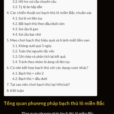
Hỗ trợ soi cầu chuyên sâu
Tỷ lệ ăn hấp dẫn
Các chiến thuật soi bạch thủ lô miền Bắc chuẩn xác
Soi lô rơi liên tục
Bắt bạch thủ theo đầu/đuôi câm
Soi cầu lô gan
Soi cầu bạc nhớ
Mẹo chơi bạch thủ hiệu quả và tránh mất tiền oan
Không nuôi quá 3 ngày
Tuân thủ nguyên tắc vốn
Ghi chép và phân tích lại kết quả
Tránh theo nhóm lô đang về liên tục
Có nên kết hợp bạch thủ với các dạng cược khác?
Bạch thủ + xiên 2
Bạch thủ + đầu đuôi
Tại sao nên chơi bạch thủ tại Hitclub?
Kết luận
Tổng quan phương pháp bạch thủ lô miền Bắc
Tổng quan phương pháp bạch thủ lô miền Bắc