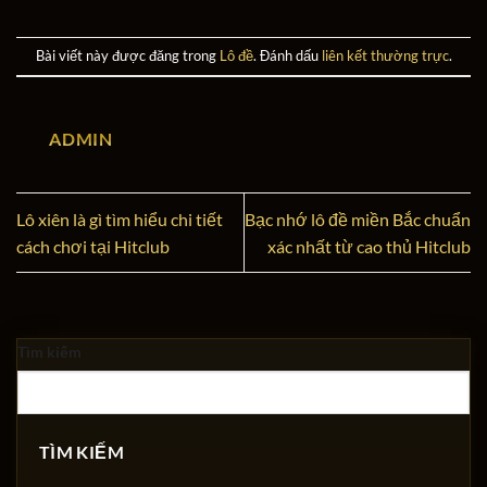
Bài viết này được đăng trong
Lô đề
. Đánh dấu
liên kết thường trực
.
ADMIN
Lô xiên là gì tìm hiểu chi tiết
Bạc nhớ lô đề miền Bắc chuẩn
cách chơi tại Hitclub
xác nhất từ cao thủ Hitclub
Tìm kiếm
TÌM KIẾM