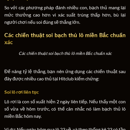
So với các phương pháp đánh nhiều con, bạch thủ mang lại
mức thưởng cao hơn vì xác suất trúng thấp hơn, bù lại
người chơi nếu soi đúng sẽ thắng lớn.
Các chiến thuật soi bạch thủ lô miền Bắc chuẩn
xác
Các chiến thuật soi bạch thủ lô miền Bắc chuẩn xác
Để nâng tỷ lệ thắng, bạn nên ứng dụng các chiến thuật sau
đây được nhiều cao thủ tại Hitclub kiểm chứng:
Soi lô rơi liên tục
Lô rơi là con số xuất hiện 2 ngày liên tiếp. Nếu thấy một con
số vừa về hôm trước, có thể cân nhắc nó làm bạch thủ lô
miền Bắc hôm nay.
Ví dụ: Nếu ngày hôm qua lô 23 về, và theo thống kê 23 có tần