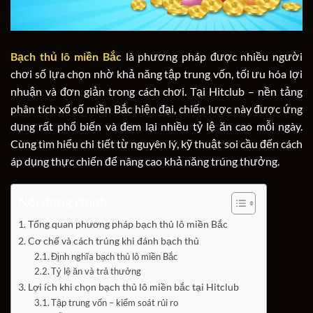
Bạch thủ lô miền Bắc
là phương pháp được nhiều người
chơi số lựa chọn nhờ khả năng tập trung vốn, tối ưu hóa lợi
nhuận và đơn giản trong cách chơi. Tại Hitclub – nền tảng
phân tích xổ số miền Bắc hiện đại, chiến lược này được ứng
dụng rất phổ biến và đem lại nhiều tỷ lệ ăn cao mỗi ngày.
Cùng tìm hiểu chi tiết từ nguyên lý, kỹ thuật soi cầu đến cách
áp dụng thực chiến để nâng cao khả năng trúng thưởng.
Nội dung chính
Tổng quan phương pháp bạch thủ lô miền Bắc
Cơ chế và cách trúng khi đánh bạch thủ
Định nghĩa bạch thủ lô miền Bắc
Tỷ lệ ăn và trả thưởng
Lợi ích khi chọn bạch thủ lô miền bắc tại Hitclub
Tập trung vốn – kiểm soát rủi ro