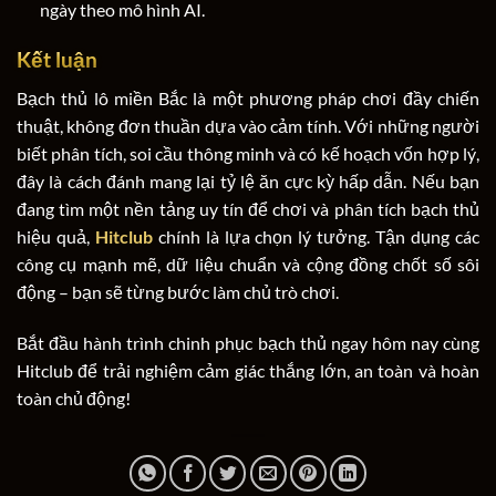
ngày theo mô hình AI.
Kết luận
Bạch thủ lô miền Bắc là một phương pháp chơi đầy chiến
thuật, không đơn thuần dựa vào cảm tính. Với những người
biết phân tích, soi cầu thông minh và có kế hoạch vốn hợp lý,
đây là cách đánh mang lại tỷ lệ ăn cực kỳ hấp dẫn. Nếu bạn
đang tìm một nền tảng uy tín để chơi và phân tích bạch thủ
hiệu quả,
Hitclub
chính là lựa chọn lý tưởng. Tận dụng các
công cụ mạnh mẽ, dữ liệu chuẩn và cộng đồng chốt số sôi
động – bạn sẽ từng bước làm chủ trò chơi.
Bắt đầu hành trình chinh phục bạch thủ ngay hôm nay cùng
Hitclub để trải nghiệm cảm giác thắng lớn, an toàn và hoàn
toàn chủ động!