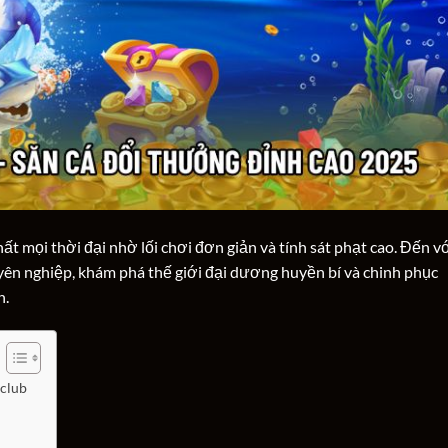
hất mọi thời đại nhờ lối chơi đơn giản và tính sát phạt cao. Đến v
yên nghiệp, khám phá thế giới đại dương huyền bí và chinh phục
n.
tclub