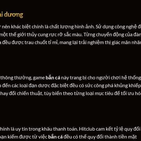
ại dương
ở nên khác biệt chính là chất lượng hình ảnh. Sử dụng công nghệ 
c một thế giới thủy cung rực rỡ sắc màu. Từng chuyển động của đàn
đều được trau chuốt tỉ mỉ, mang lại trải nghiệm thị giác mãn nhã
i thông thường, game
bắn cá
này trang bị cho người chơi hệ thống
ho đến các loại đạn dược đặc biệt đều có sức công phá khủng khiếp
hay đổi chiến thuật, tùy biến theo từng loại mục tiêu để tối ưu h
ính là uy tín trong khâu thanh toán. Hitclub cam kết tỷ lệ quy đổi
 bạn kiếm được từ việc
bắn cá
đều có thể quy đổi thành tiền mặt