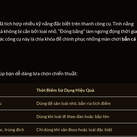
đã tích hợp nhiều kỹ năng đặc biệt trên thanh công cụ. Tính năng
à không bị cản bởi loài nhỏ. “Đóng băng” làm ngưng đọng thời gi
các công cụ này là chìa khóa để chinh phục những màn chơi
bắn cá
iúp bạn dễ dàng lựa chọn chiến thuật:
Thời Điểm Sử Dụng Hiệu Quả
u
Dùng để săn loài nhỏ, bắn ria tích điểm
Dùng khi loài đi theo đàn hoặc bầy lớn
c, trúng đích
Chỉ dùng khi săn Boss hoặc loài đặc biệt