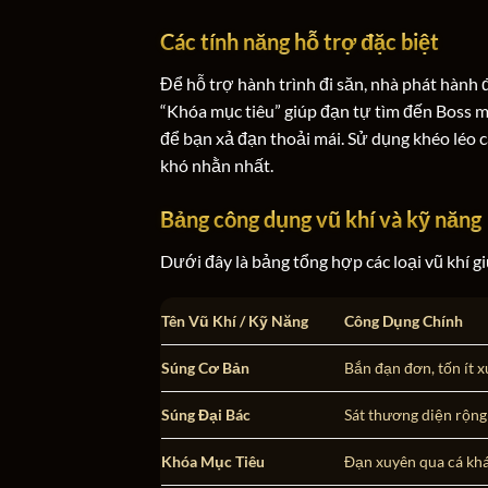
Các tính năng hỗ trợ đặc biệt
Để hỗ trợ hành trình đi săn, nhà phát hành 
“Khóa mục tiêu” giúp đạn tự tìm đến Boss m
để bạn xả đạn thoải mái. Sử dụng khéo léo 
khó nhằn nhất.
Bảng công dụng vũ khí và kỹ năng
Dưới đây là bảng tổng hợp các loại vũ khí g
Tên Vũ Khí / Kỹ Năng
Công Dụng Chính
Súng Cơ Bản
Bắn đạn đơn, tốn ít x
Súng Đại Bác
Sát thương diện rộng
Khóa Mục Tiêu
Đạn xuyên qua cá khá