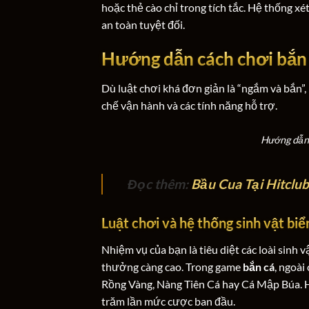
hoặc thẻ cào chỉ trong tích tắc. Hệ thống x
an toàn tuyệt đối.
Hướng dẫn cách chơi bắn 
Dù luật chơi khá đơn giản là “ngắm và bắn”
chế vận hành và các tính năng hỗ trợ.
Hướng dẫn 
Đọc thêm:
Bầu Cua Tại Hitclu
Luật chơi và hệ thống sinh vật biể
Nhiệm vụ của bạn là tiêu diệt các loài sinh 
thưởng càng cao. Trong game
bắn cá
, ngoài
Rồng Vàng, Nàng Tiên Cá hay Cá Mập Búa. 
trăm lần mức cược ban đầu.