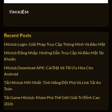
TÌM KIẾM
Recent Posts
Hitclub Login: Giải Pháp Truy Cập Thông Minh Và Bảo Mật
Hitclub Đăng Nhập: Hướng Dẫn Truy Cập Và Bảo Mật Tài
Khoản
Hitclub Download APK: Cài Đặt Và Tối Ưu Hóa Cho
Android
Tải Hitclub Mới Nhất: Tính Năng Đột Phá Và Link Tải An
Toàn
Tải Game Hitclub: Khám Phá Thế Giới Giải Trí Đỉnh Cao
2026