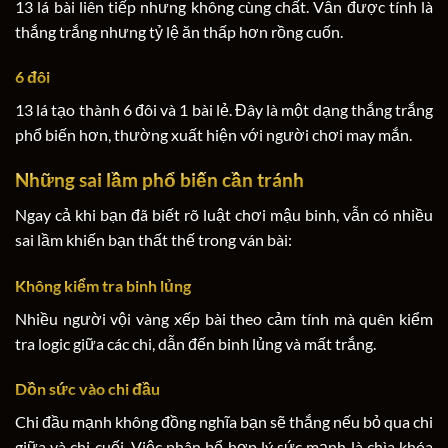
13 lá bài liên tiếp nhưng không cùng chất. Vẫn được tính là
thắng trắng nhưng tỷ lệ ăn thấp hơn rồng cuốn.
6 đôi
13 lá tạo thành 6 đôi và 1 bài lẻ. Đây là một dạng thắng trắng
phổ biến hơn, thường xuất hiện với người chơi may mắn.
Những sai lầm phổ biến cần tránh
Ngay cả khi bạn đã biết rõ luật chơi mậu binh, vẫn có nhiều
sai lầm khiến bạn thất thế trong ván bài:
Không kiểm tra binh lủng
Nhiều người vội vàng xếp bài theo cảm tính mà quên kiểm
tra logic giữa các chi, dẫn đến binh lủng và mất trắng.
Dồn sức vào chi đầu
Chi đầu mạnh không đồng nghĩa bạn sẽ thắng nếu bỏ qua chi
giữa và chi cuối. Việc phân bổ hợp lý sức mạnh là chìa khóa