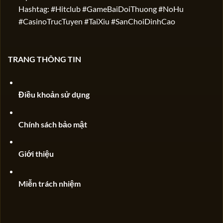
Hashtag: #Hitclub #GameBaiDoiThuong #NoHu
#CasinoTrucTuyen #TaiXiu #SanChoiDinhCao
TRANG THÔNG TIN
Điều khoản sử dụng
Chính sách bảo mật
Giới thiệu
Miễn trách nhiệm