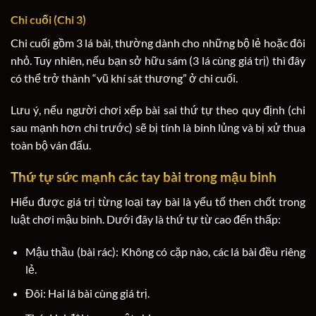
Chi cuối (Chi 3)
Chi cuối gồm 3 lá bài, thường dành cho những bộ lẻ hoặc đôi
nhỏ. Tuy nhiên, nếu bạn sở hữu sám (3 lá cùng giá trị) thì đây
có thể trở thành “vũ khí sát thương” ở chi cuối.
Lưu ý, nếu người chơi xếp bài sai thứ tự theo quy định (chi
sau mạnh hơn chi trước) sẽ bị tính là binh lủng và bị xử thua
toàn bộ ván đấu.
Thứ tự sức mạnh các tay bài trong mậu binh
Hiểu được giá trị từng loại tay bài là yếu tố then chốt trong
luật chơi mậu binh. Dưới đây là thứ tự từ cao đến thấp:
Mậu thầu (bài rác): Không có cặp nào, các lá bài đều riêng
lẻ.
Đôi: Hai lá bài cùng giá trị.