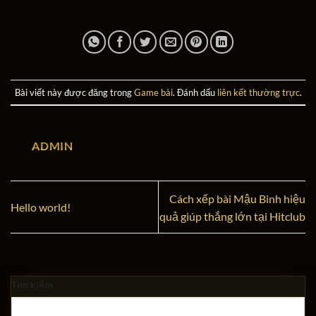
Bài viết này được đăng trong
Game bài
. Đánh dấu
liên kết thường trực
.
ADMIN
Cách xếp bài Mậu Binh hiệu
Hello world!
quả giúp thắng lớn tại Hitclub
Tìm kiếm