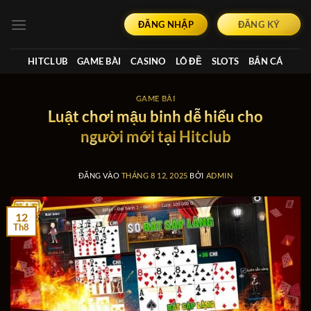
Bỏ
qua
ĐĂNG NHẬP
ĐĂNG KÝ
nội
dung
HITCLUB
GAME BÀI
CASINO
LÔ ĐỀ
SLOTS
BẮN CÁ
GAME BÀI
Luật chơi mậu binh dễ hiểu cho
người mới tại Hitclub
ĐĂNG VÀO
THÁNG 8 12, 2025
BỞI
ADMIN
12
Th8