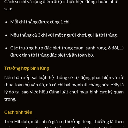
Cách so chi và cộng điểm được thực hiện đúng chuẩn như
sau:
Mỗi chi thắng được cộng 1 chi.
Nếu thắng cả 3 chi với một người chơi, gọi là tới trắng.
Các trường hợp đặc biệt (rồng cuốn, sảnh rồng, 6 đôi,…)
được tính tới trắng đặc biệt và ăn toàn bộ.
Trường hợp binh lủng
Nếu bạn xếp sai luật, hệ thống sẽ tự động phát hiện và xử
thua toàn bộ ván đó, dù có chi bài mạnh đi chăng nữa. Đây là
lý do tại sao việc hiểu đúng luật chơi mậu binh cực kỳ quan
trọng.
Cách tính tiền
Trên Hitclub, mỗi chi có giá trị thưởng riêng, thường là theo