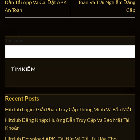
Dẫn Tải App Và Cài Đặt APK
Toàn Và Trải Nghiệm Đẳng
An Toàn
Cấp
Tìm kiếm
TÌM KIẾM
Recent Posts
Hitclub Login: Giải Pháp Truy Cập Thông Minh Và Bảo Mật
Hitclub Đăng Nhập: Hướng Dẫn Truy Cập Và Bảo Mật Tài
Khoản
Hitclub Download APK: Cài Đặt Và Tối Ưu Hóa Cho