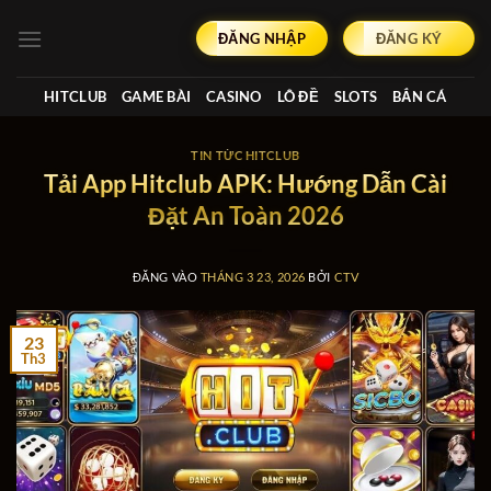
Bỏ
qua
ĐĂNG NHẬP
ĐĂNG KÝ
nội
dung
HITCLUB
GAME BÀI
CASINO
LÔ ĐỀ
SLOTS
BẮN CÁ
TIN TỨC HITCLUB
Tải App Hitclub APK: Hướng Dẫn Cài
Đặt An Toàn 2026
ĐĂNG VÀO
THÁNG 3 23, 2026
BỞI
CTV
23
Th3