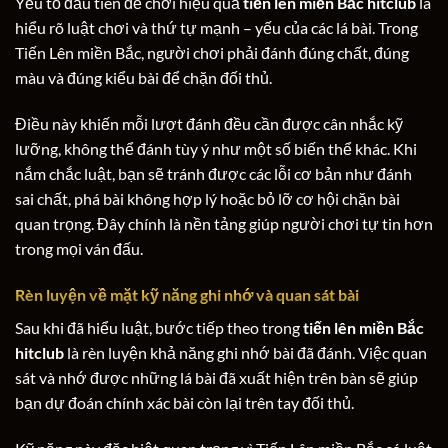
Yếu tố đầu tiên để chơi hiệu quả
tiến lên miền Bắc hitclub
là
hiểu rõ luật chơi và thứ tự mạnh – yếu của các lá bài. Trong
Tiến Lên miền Bắc, người chơi phải đánh đúng chất, đúng
màu và đúng kiểu bài để chặn đối thủ.
Điều này khiến mỗi lượt đánh đều cần được cân nhắc kỹ
lưỡng, không thể đánh tùy ý như một số biến thể khác. Khi
nắm chắc luật, bạn sẽ tránh được các lỗi cơ bản như đánh
sai chất, phá bài không hợp lý hoặc bỏ lỡ cơ hội chặn bài
quan trọng. Đây chính là nền tảng giúp người chơi tự tin hơn
trong mọi ván đấu.
Rèn luyện về mặt kỹ năng ghi nhớ và quan sát bài
Sau khi đã hiểu luật, bước tiếp theo trong
tiến lên miền Bắc
hitclub
là rèn luyện khả năng ghi nhớ bài đã đánh. Việc quan
sát và nhớ được những lá bài đã xuất hiện trên bàn sẽ giúp
bạn dự đoán chính xác bài còn lại trên tay đối thủ.