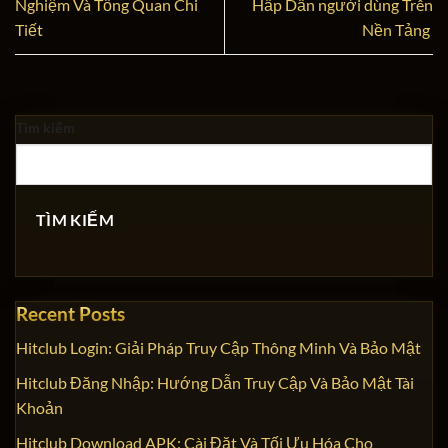
Nghiệm Và Tổng Quan Chi
Hấp Dẫn người dùng Trên
Tiết
Nền Tảng
Tìm kiếm
TÌM KIẾM
Recent Posts
Hitclub Login: Giải Pháp Truy Cập Thông Minh Và Bảo Mật
Hitclub Đăng Nhập: Hướng Dẫn Truy Cập Và Bảo Mật Tài
Khoản
Hitclub Download APK: Cài Đặt Và Tối Ưu Hóa Cho