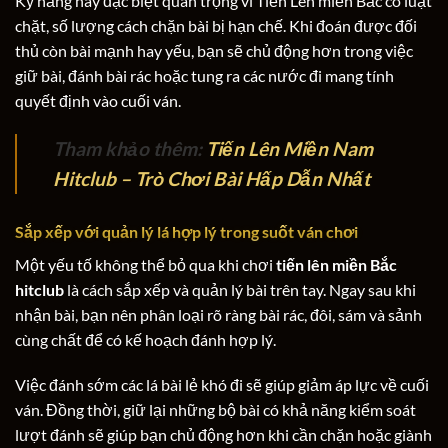
Kỹ năng này đặc biệt quan trọng vì Tiến Lên miền Bắc có luật
chặt, số lượng cách chặn bài bị hạn chế. Khi đoán được đối
thủ còn bài mạnh hay yếu, bạn sẽ chủ động hơn trong việc
giữ bài, đánh bài rác hoặc tung ra các nước đi mang tính
quyết định vào cuối ván.
Tham khảo thêm:
Tiến Lên Miền Nam
Hitclub – Trò Chơi Bài Hấp Dẫn Nhất
Sắp xếp với quản lý lá hợp lý trong suốt ván chơi
Một yếu tố không thể bỏ qua khi chơi
tiến lên miền Bắc
hitclub
là cách sắp xếp và quản lý bài trên tay. Ngay sau khi
nhận bài, bạn nên phân loại rõ ràng bài rác, đôi, sám và sảnh
cùng chất để có kế hoạch đánh hợp lý.
Việc đánh sớm các lá bài lẻ khó đi sẽ giúp giảm áp lực về cuối
ván. Đồng thời, giữ lại những bộ bài có khả năng kiểm soát
lượt đánh sẽ giúp bạn chủ động hơn khi cần chặn hoặc giành