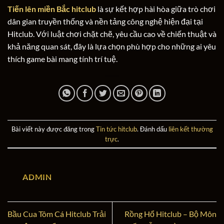
Tiến lên miền Bắc hitclub
là sự kết hợp hài hòa giữa trò chơi
dân gian truyền thống và nền tảng công nghệ hiện đại tại
Hitclub. Với luật chơi chặt chẽ, yêu cầu cao về chiến thuật và
khả năng quan sát, đây là lựa chọn phù hợp cho những ai yêu
thích game bài mang tính trí tuệ.
Bài viết này được đăng trong
Tin tức hitclub
. Đánh dấu
liên kết thường
trực
.
ADMIN
Bầu Cua Tôm Cá Hitclub Trải
Rồng Hổ Hitclub – Bộ Môn