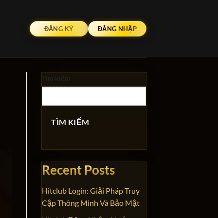
ĐĂNG KÝ
ĐĂNG NHẬP
Tìm kiếm
TÌM KIẾM
Recent Posts
Hitclub Login: Giải Pháp Truy
Cập Thông Minh Và Bảo Mật