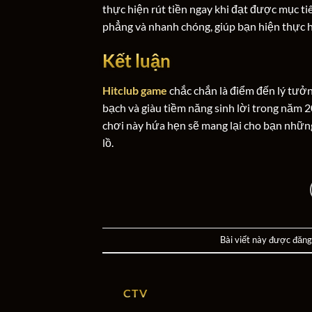
thực hiện rút tiền ngay khi đạt được mục ti
phẳng và nhanh chóng, giúp bạn hiện thực h
Kết luận
Hitclub game
chắc chắn là điểm đến lý tưởng
bạch và giàu tiềm năng sinh lời trong năm 2
chơi này hứa hẹn sẽ mang lại cho bạn nhữn
lồ.
Bài viết này được đăn
CTV