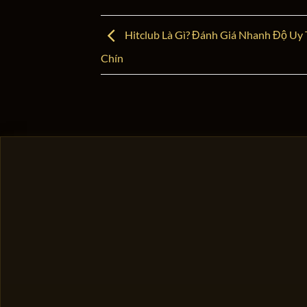
Hitclub Là Gì? Đánh Giá Nhanh Độ Uy 
Chín