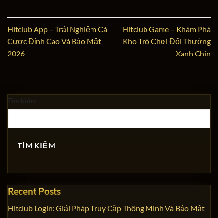
Hitclub App – Trải Nghiệm Cá
Hitclub Game – Khám Phá
Cược Đỉnh Cao Và Bảo Mật
Kho Trò Chơi Đổi Thưởng
2026
Xanh Chín
Tìm kiếm
TÌM KIẾM
Recent Posts
Hitclub Login: Giải Pháp Truy Cập Thông Minh Và Bảo Mật