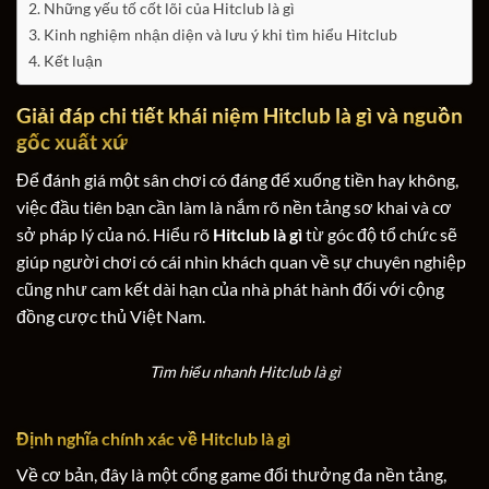
Những yếu tố cốt lõi của Hitclub là gì
Kinh nghiệm nhận diện và lưu ý khi tìm hiểu Hitclub
Kết luận
Giải đáp chi tiết khái niệm Hitclub là gì và nguồn
gốc xuất xứ
Để đánh giá một sân chơi có đáng để xuống tiền hay không,
việc đầu tiên bạn cần làm là nắm rõ nền tảng sơ khai và cơ
sở pháp lý của nó. Hiểu rõ
Hitclub là gì
từ góc độ tổ chức sẽ
giúp người chơi có cái nhìn khách quan về sự chuyên nghiệp
cũng như cam kết dài hạn của nhà phát hành đối với cộng
đồng cược thủ Việt Nam.
Tìm hiểu nhanh Hitclub là gì
Định nghĩa chính xác về Hitclub là gì
Về cơ bản, đây là một cổng game đổi thưởng đa nền tảng,