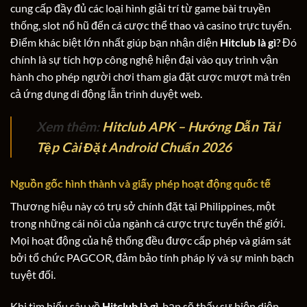
cung cấp đầy đủ các loại hình giải trí từ game bài truyền
thống, slot nổ hũ đến cá cược thể thao và casino trực tuyến.
Điểm khác biệt lớn nhất giúp bạn nhận diện
Hitclub là gì
? Đó
chính là sự tích hợp công nghệ hiện đại vào quy trình vận
hành cho phép người chơi tham gia đặt cược mượt mà trên
cả ứng dụng di động lẫn trình duyệt web.
Xem thêm:
Hitclub APK – Hướng Dẫn Tải
Tệp Cài Đặt Android Chuẩn 2026
Nguồn gốc hình thành và giấy phép hoạt động quốc tế
Thương hiệu này có trụ sở chính đặt tại Philippines, một
trong những cái nôi của ngành cá cược trực tuyến thế giới.
Mọi hoạt động của hệ thống đều được cấp phép và giám sát
bởi tổ chức PAGCOR, đảm bảo tính pháp lý và sự minh bạch
tuyệt đối.
Khi tìm hiểu sâu về
Hitclub là gì
, bạn sẽ thấy sự hiện diện