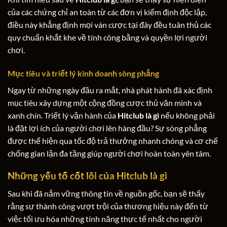
của các chứng chỉ an toàn từ các đơn vị kiểm định độc lập,
điều này khẳng định mọi ván cược tại đây đều tuân thủ các
quy chuẩn khắt khe về tính công bằng và quyền lợi người
chơi.
Mục tiêu và triết lý kinh doanh sòng phẳng
Ngay từ những ngày đầu ra mắt, nhà phát hành đã xác định
mục tiêu xây dựng một cộng đồng cược thủ văn minh và
xanh chín. Triết lý vận hành của
Hitclub là gì
nếu không phải
là đặt lợi ích của người chơi lên hàng đầu? Sự sòng phẳng
được thể hiện qua tốc độ trả thưởng nhanh chóng và cơ chế
chống gian lận đa tầng giúp người chơi hoàn toàn yên tâm.
Những yếu tố cốt lõi của Hitclub là gì
Sau khi đã nắm vững thông tin về nguồn gốc, bạn sẽ thấy
rằng sự thành công vượt trội của thương hiệu này đến từ
việc tối ưu hóa những tính năng thực tế nhất cho người