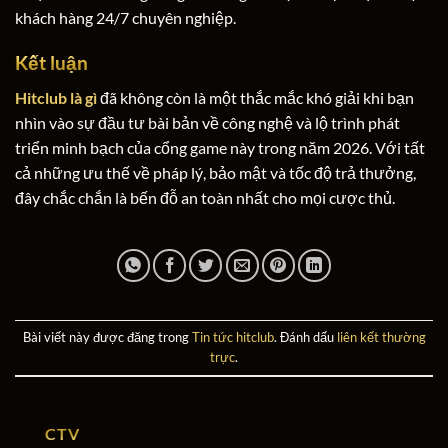
khách hàng 24/7 chuyên nghiệp.
Kết luận
Hitclub là gì
đã không còn là một thắc mắc khó giải khi bạn
nhìn vào sự đầu tư bài bản về công nghệ và lộ trình phát
triển minh bạch của cổng game này trong năm 2026. Với tất
cả những ưu thế về pháp lý, bảo mật và tốc độ trả thưởng,
đây chắc chắn là bến đỗ an toàn nhất cho mọi cược thủ.
Bài viết này được đăng trong
Tin tức hitclub
. Đánh dấu
liên kết thường
trực
.
CTV